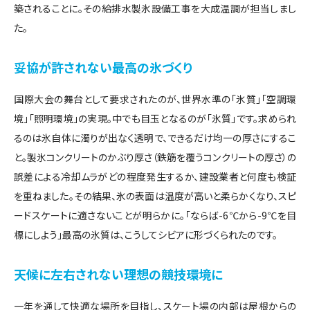
築されることに。その給排水製氷設備工事を大成温調が担当しまし
た。
妥協が許されない最高の氷づくり
国際大会の舞台として要求されたのが、世界水準の「氷質」「空調環
境」「照明環境」の実現。中でも目玉となるのが「氷質」です。求められ
るのは氷自体に濁りが出なく透明で、できるだけ均一の厚さにするこ
と。製氷コンクリートのかぶり厚さ（鉄筋を覆うコンクリートの厚さ）の
誤差による冷却ムラがどの程度発生するか、建設業者と何度も検証
を重ねました。その結果、氷の表面は温度が高いと柔らかくなり、スピ
ードスケートに適さないことが明らかに。「ならば-6℃から-9℃を目
標にしよう」最高の氷質は、こうしてシビアに形づくられたのです。
天候に左右されない理想の競技環境に
一年を通して快適な場所を目指し、スケート場の内部は屋根からの